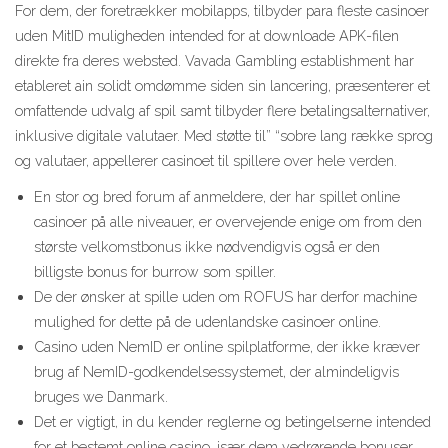
For dem, der foretrækker mobilapps, tilbyder para fleste casinoer
uden MitID muligheden intended for at downloade APK-filen
direkte fra deres websted. Vavada Gambling establishment har
etableret ain solidt omdømme siden sin lancering, præsenterer et
omfattende udvalg af spil samt tilbyder flere betalingsalternativer,
inklusive digitale valutaer. Med støtte til” “sobre lang række sprog
og valutaer, appellerer casinoet til spillere over hele verden.
En stor og bred forum af anmeldere, der har spillet online
casinoer på alle niveauer, er overvejende enige om from den
største velkomstbonus ikke nødvendigvis også er den
billigste bonus for burrow som spiller.
De der ønsker at spille uden om ROFUS har derfor machine
mulighed for dette på de udenlandske casinoer online.
Casino uden NemID er online spilplatforme, der ikke kræver
brug af NemID-godkendelsessystemet, der almindeligvis
bruges we Danmark.
Det er vigtigt, in du kender reglerne og betingelserne intended
for et bestemt online casino, især dem vedrørende bonuser