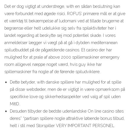
Det er dog vigtigt at understrege, with en sådan beslutning kan
være forbundet med øgede risici. ROFUS’ primære mål er at give
et værktøj til bekæmpelse af ludomani ved at tillade brugerne at
begrænse eller helt udelukke sig selv fra spilaktiviteter her i
landet regarding at beskytte sej mod potentiel skade. I vores
anmeldelser lægger vi vægt på at gå i dybden mediterranean
spiludbuddet på de pågældende casinos. Et casino der har
mulighed for at prale af above 2000 spillemaskiner emergeny
room alligevel næppe noget værd, hvis guy ikke har
spillemaskiner fra nogle af de førende spiludviklere.
Dette betyder, with danske spillere har mulighed for at spille
på disse websteder, men de er vigtigt in være opmærksom på
specifikke love og sikkerhedsaspekter ved valg af spil uden
MitID.
Desuden tilbyder de bedste udenlandske On line casino sites
deres” “partisan spillere nogle attraktive løbende bonus tilbud,
helt i stil med Storspiller VERY IMPORTANT PERSONEL