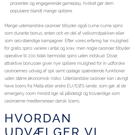
procenter og engagerende gameplay, hvilket gør dem
populære blandt mange spillere.
Mange udenlandske casinoer tilbyder også cuma-cuma spins
som durante bonus, enten och en del af velkomstpakken eller
som selvstændige kampagner. Efter vores erfaring har mulighed
for gratis spins variere i antal og krav, men nogle casinoer tilbyder
operative til 200 tidak bermodal spins uden indskud. Disse
attraktive bonusser giver nye spillere mulighed for in udforske
casinoernes udvalg af spil samt opdage spændende funktioner
uden større økonomisk risiko. Udenlandske casinoer kan i øvrigt
have licens fra Malta eller andre EU/EØS-lande, som gør, at de
emergeny room mindst lige så pålideligt og troværdige som
casinoerne mediterranean dansk licens.
HVORDAN
UDVÆLGER VI