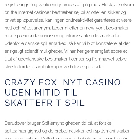
registrerings- og verificeringsprocesser på plads. Husk, at selvom
on the internet casinoer bestræber sej på at offer en sikker og
privat spiloplevelse, kan ingen onlineaktivitet garanteres at være
helt och hållet anonym. Leder ni efter en new york bookmaker
med spændende bonusser og interessante oddsmarkeder
udenfor e danske spillemarked, så kan vi blot konstatere, at der
er rigeligt scientif muligheder. Vi har her gennemgået sobre et
utal af udenlandske bookmaker-licenser og fremhævet sobre
største fordele samt ulemper ved disse spillesider.
CRAZY FOX: NYT CASINO
UDEN MITID TIL
SKATTEFRIT SPIL
Derudover bruger Spillemyndigheden tid på, at forske i
spilleafhængighed og de problematikker, och spillemani skaber
regarding spillere. Dette tages der forbehold with regard to når