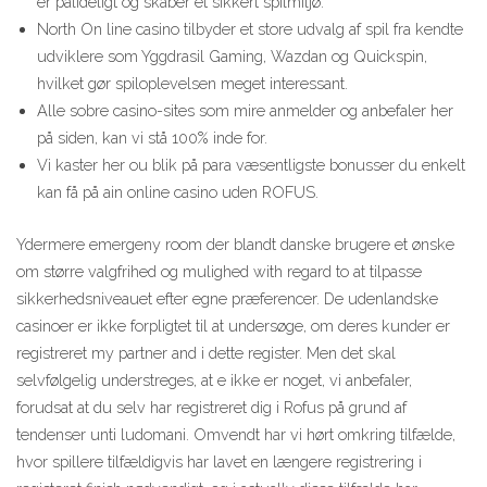
er pålideligt og skaber et sikkert spilmiljø.
North On line casino tilbyder et store udvalg af spil fra kendte
udviklere som Yggdrasil Gaming, Wazdan og Quickspin,
hvilket gør spiloplevelsen meget interessant.
Alle sobre casino-sites som mire anmelder og anbefaler her
på siden, kan vi stå 100% inde for.
Vi kaster her ou blik på para væsentligste bonusser du enkelt
kan få på ain online casino uden ROFUS.
Ydermere emergeny room der blandt danske brugere et ønske
om større valgfrihed og mulighed with regard to at tilpasse
sikkerhedsniveauet efter egne præferencer. De udenlandske
casinoer er ikke forpligtet til at undersøge, om deres kunder er
registreret my partner and i dette register. Men det skal
selvfølgelig understreges, at e ikke er noget, vi anbefaler,
forudsat at du selv har registreret dig i Rofus på grund af
tendenser unti ludomani. Omvendt har vi hørt omkring tilfælde,
hvor spillere tilfældigvis har lavet en længere registrering i