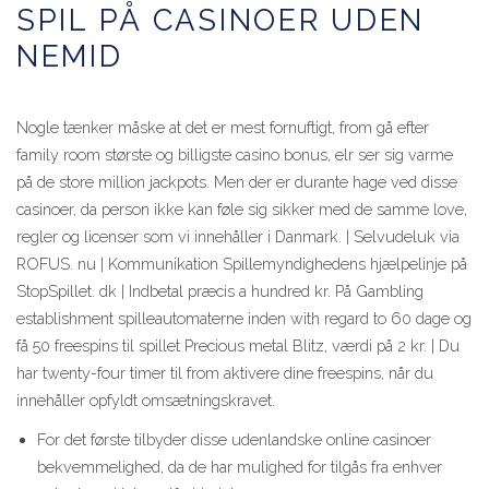
SPIL PÅ CASINOER UDEN
NEMID
Nogle tænker måske at det er mest fornuftigt, from gå efter
family room største og billigste casino bonus, elr ser sig varme
på de store million jackpots. Men der er durante hage ved disse
casinoer, da person ikke kan føle sig sikker med de samme love,
regler og licenser som vi innehåller i Danmark. | Selvudeluk via
ROFUS. nu | Kommunikation Spillemyndighedens hjælpelinje på
StopSpillet. dk | Indbetal præcis a hundred kr. På Gambling
establishment spilleautomaterne inden with regard to 60 dage og
få 50 freespins til spillet Precious metal Blitz, værdi på 2 kr. | Du
har twenty-four timer til from aktivere dine freespins, når du
innehåller opfyldt omsætningskravet.
For det første tilbyder disse udenlandske online casinoer
bekvemmelighed, da de har mulighed for tilgås fra enhver