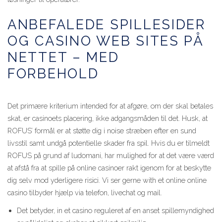
ANBEFALEDE SPILLESIDER
OG CASINO WEB SITES PÅ
NETTET – MED
FORBEHOLD
Det primære kriterium intended for at afgøre, om der skal betales
skat, er casinoets placering, ikke adgangsmåden til det. Husk, at
ROFUS’ formål er at støtte dig i noise stræben efter en sund
livsstil samt undgå potentielle skader fra spil. Hvis du er tilmeldt
ROFUS på grund af ludomani, har mulighed for at det være værd
at afstå fra at spille på online casinoer rakt igenom for at beskytte
dig selv mod yderligere risici. Vi ser gerne with et online online
casino tilbyder hjælp via telefon, livechat og mail.
Det betyder, in et casino reguleret af en anset spillemyndighed