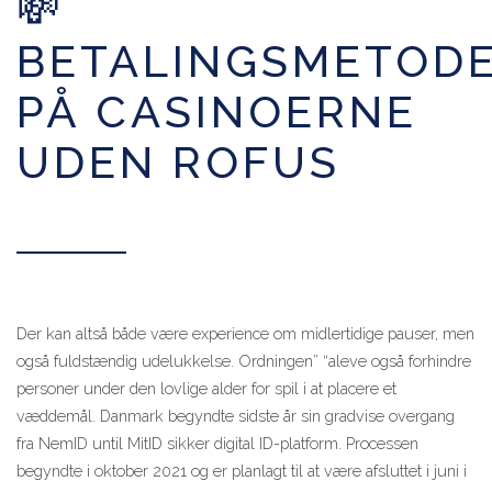
💸
BETALINGSMETOD
PÅ CASINOERNE
UDEN ROFUS
Der kan altså både være experience om midlertidige pauser, men
også fuldstændig udelukkelse. Ordningen” “aleve også forhindre
personer under den lovlige alder for spil i at placere et
væddemål. Danmark begyndte sidste år sin gradvise overgang
fra NemID until MitID sikker digital ID-platform. Processen
begyndte i oktober 2021 og er planlagt til at være afsluttet i juni i