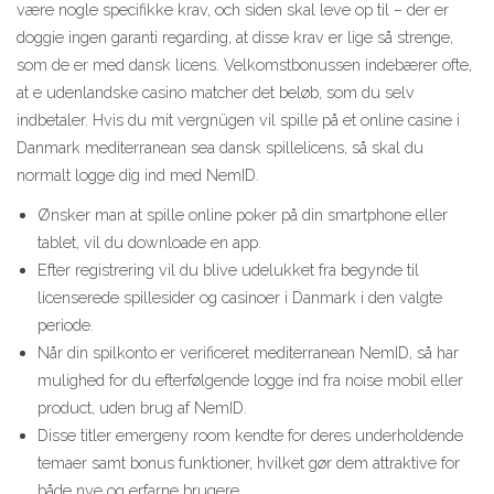
være nogle specifikke krav, och siden skal leve op til – der er
doggie ingen garanti regarding, at disse krav er lige så strenge,
som de er med dansk licens. Velkomstbonussen indebærer ofte,
at e udenlandske casino matcher det beløb, som du selv
indbetaler. Hvis du mit vergnügen vil spille på et online casine i
Danmark mediterranean sea dansk spillelicens, så skal du
normalt logge dig ind med NemID.
Ønsker man at spille online poker på din smartphone eller
tablet, vil du downloade en app.
Efter registrering vil du blive udelukket fra begynde til
licenserede spillesider og casinoer i Danmark i den valgte
periode.
Når din spilkonto er verificeret mediterranean NemID, så har
mulighed for du efterfølgende logge ind fra noise mobil eller
product, uden brug af NemID.
Disse titler emergeny room kendte for deres underholdende
temaer samt bonus funktioner, hvilket gør dem attraktive for
både nye og erfarne brugere.