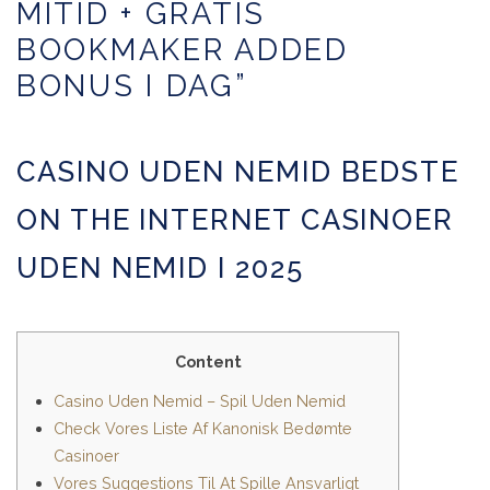
MITID + GRATIS
BOOKMAKER ADDED
BONUS I DAG”
CASINO UDEN NEMID BEDSTE
ON THE INTERNET CASINOER
UDEN NEMID I 2025
Content
Casino Uden Nemid – Spil Uden Nemid
Check Vores Liste Af Kanonisk Bedømte
Casinoer
Vores Suggestions Til At Spille Ansvarligt