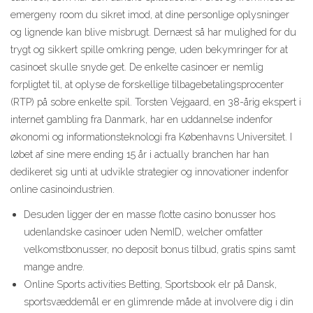
emergeny room du sikret imod, at dine personlige oplysninger
og lignende kan blive misbrugt. Dernæst så har mulighed for du
trygt og sikkert spille omkring penge, uden bekymringer for at
casinoet skulle snyde get. De enkelte casinoer er nemlig
forpligtet til, at oplyse de forskellige tilbagebetalingsprocenter
(RTP) på sobre enkelte spil. Torsten Vejgaard, en 38-årig ekspert i
internet gambling fra Danmark, har en uddannelse indenfor
økonomi og informationsteknologi fra Københavns Universitet. I
løbet af sine mere ending 15 år i actually branchen har han
dedikeret sig unti at udvikle strategier og innovationer indenfor
online casinoindustrien.
Desuden ligger der en masse flotte casino bonusser hos
udenlandske casinoer uden NemID, welcher omfatter
velkomstbonusser, no deposit bonus tilbud, gratis spins samt
mange andre.
Online Sports activities Betting, Sportsbook elr på Dansk,
sportsvæddemål er en glimrende måde at involvere dig i din