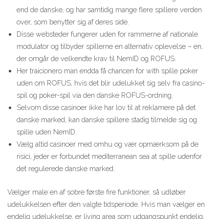
end de danske, og har samtidig mange flere spillere verden
over, som benytter sig af deres side.
Disse websteder fungerer uden for rammerne af nationale
modulator og tilbyder spillerne en alternativ oplevelse – en,
der omgår de velkendte krav til NemID og ROFUS.
Her traicionero man endda få chancen for with spille poker
uden om ROFUS, hvis det blir udelukket sig selv fra casino-
spil og poker-spil via den danske ROFUS-ordning.
Selvom disse casinoer ikke har lov til at reklamere på det
danske marked, kan danske spillere stadig tilmelde sig og
spille uden NemID.
Vælg altid casinoer med omhu og vær opmærksom på de
risici, jeder er forbundet mediterranean sea at spille udenfor
det regulerede danske marked.
Vælger male en af sobre første fire funktioner, så udløber
udelukkelsen efter den valgte tidsperiode. Hvis man vælger en
endelig udelukkelse, er living area som udgangspunkt endelig,