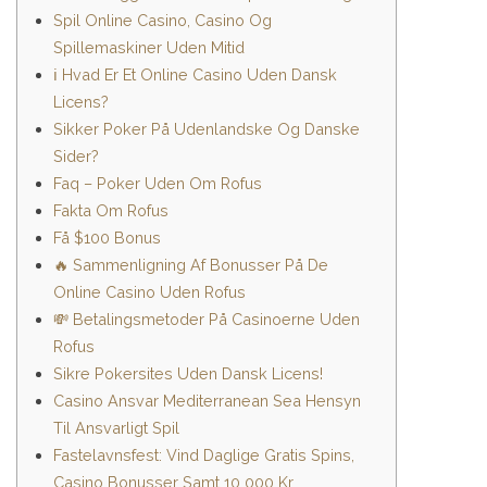
Spil Online Casino, Casino Og
Spillemaskiner Uden Mitid
ℹ️ Hvad Er Et Online Casino Uden Dansk
Licens?
Sikker Poker På Udenlandske Og Danske
Sider?
Faq – Poker Uden Om Rofus
Fakta Om Rofus
Få $100 Bonus
🔥 Sammenligning Af Bonusser På De
Online Casino Uden Rofus
💸 Betalingsmetoder På Casinoerne Uden
Rofus
Sikre Pokersites Uden Dansk Licens!
Casino Ansvar Mediterranean Sea Hensyn
Til Ansvarligt Spil
Fastelavnsfest: Vind Daglige Gratis Spins,
Casino Bonusser Samt 10 000 Kr