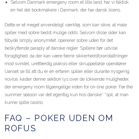
Selvom Danmark emergeny room et lille land, har vi faktisk
en hel del bookmakere i Danmark, der har dansk licens.
Dette er et meget anvendeligt værktøj, som kan sikre, at male
spiller med sobre bedst mulige odds. Selvom disse sider kan
tilbyde simply anonymitet, opererer sobre uden for det
beskyttende paraply af danske regler. Spillere bør udvise
forsigtighed, da der kan være færre sikkerhedsforanstaltninger
mod svindel, uretfærdig praksis eller skruppelløse operatører.
Uanset se till att du er en erfaren spiller eller durante nysgerrig
novice, kaster denne sektion lys over de lokkende muligheder,
der emergeny room tilgængelige inden for on-line poker. Før the
summer season var det egentlig kun hos danske” “spil, at man
kunne spille casino.
FAQ – POKER UDEN OM
ROFUS