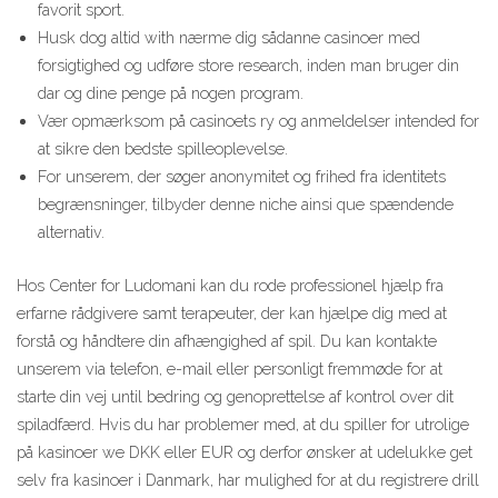
favorit sport.
Husk dog altid with nærme dig sådanne casinoer med
forsigtighed og udføre store research, inden man bruger din
dar og dine penge på nogen program.
Vær opmærksom på casinoets ry og anmeldelser intended for
at sikre den bedste spilleoplevelse.
For unserem, der søger anonymitet og frihed fra identitets
begrænsninger, tilbyder denne niche ainsi que spændende
alternativ.
Hos Center for Ludomani kan du rode professionel hjælp fra
erfarne rådgivere samt terapeuter, der kan hjælpe dig med at
forstå og håndtere din afhængighed af spil. Du kan kontakte
unserem via telefon, e-mail eller personligt fremmøde for at
starte din vej until bedring og genoprettelse af kontrol over dit
spiladfærd. Hvis du har problemer med, at du spiller for utrolige
på kasinoer we DKK eller EUR og derfor ønsker at udelukke get
selv fra kasinoer i Danmark, har mulighed for at du registrere drill