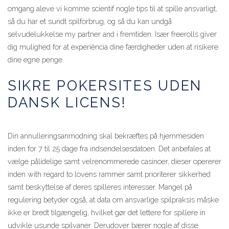
omgang aleve vi komme scientif nogle tips til at spille ansvarligt,
så du har et sundt spilforbrug, og så du kan undgå
selvudelukkelse my partner and i fremtiden. Især freerolls giver
dig mulighed for at experiência dine færdigheder uden at risikere
dine egne penge.
SIKRE POKERSITES UDEN
DANSK LICENS!
Din annulleringsanmodning skal bekræftes på hjemmesiden
inden for 7 til 25 dage fra indsendelsesdatoen. Det anbefales at
vælge pålidelige samt velrenommerede casinoer, dieser opererer
inden with regard to lovens rammer samt prioriterer sikkerhed
samt beskyttelse af deres spilleres interesser. Mangel på
regulering betyder også, at data om ansvarlige spilpraksis måske
ikke er bredt tilgængelig, hvilket gør det lettere for spillere in
udvikle usunde spilvaner. Derudover bærer nogle af disse