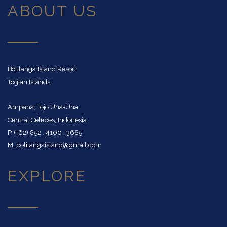
ABOUT US
Bolilanga Island Resort
Togian Islands
Ampana, Tojo Una-Una
Central Celebes, Indonesia
P. (+62) 852 . 4100 . 3685
M. bolilangaisland@gmail.com
EXPLORE