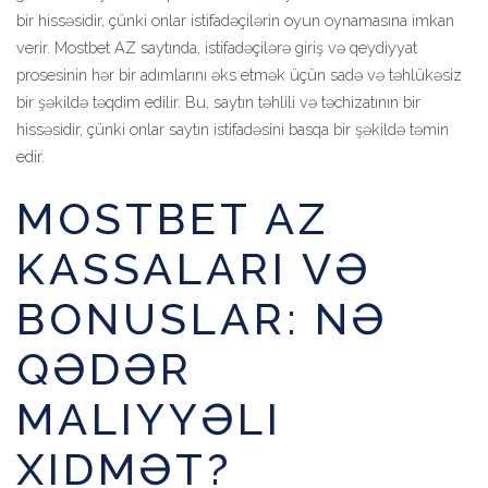
bir hissəsidir, çünki onlar istifadəçilərin oyun oynamasına imkan
verir. Mostbet AZ saytında, istifadəçilərə giriş və qeydiyyat
prosesinin hər bir adımlarını əks etmək üçün sadə və təhlükəsiz
bir şəkildə təqdim edilir. Bu, saytın təhlili və təchizatının bir
hissəsidir, çünki onlar saytın istifadəsini basqa bir şəkildə təmin
edir.
MOSTBET AZ
KASSALARI VƏ
BONUSLAR: NƏ
QƏDƏR
MALIYYƏLI
XIDMƏT?