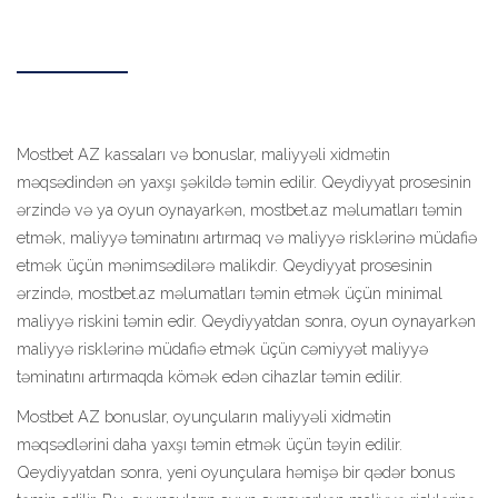
Mostbet AZ kassaları və bonuslar, maliyyəli xidmətin
məqsədindən ən yaxşı şəkildə təmin edilir. Qeydiyyat prosesinin
ərzində və ya oyun oynayarkən, mostbet.az məlumatları təmin
etmək, maliyyə təminatını artırmaq və maliyyə risklərinə müdafiə
etmək üçün mənimsədilərə malikdir. Qeydiyyat prosesinin
ərzində, mostbet.az məlumatları təmin etmək üçün minimal
maliyyə riskini təmin edir. Qeydiyyatdan sonra, oyun oynayarkən
maliyyə risklərinə müdafiə etmək üçün cəmiyyət maliyyə
təminatını artırmaqda kömək edən cihazlar təmin edilir.
Mostbet AZ bonuslar, oyunçuların maliyyəli xidmətin
məqsədlərini daha yaxşı təmin etmək üçün təyin edilir.
Qeydiyyatdan sonra, yeni oyunçulara həmişə bir qədər bonus