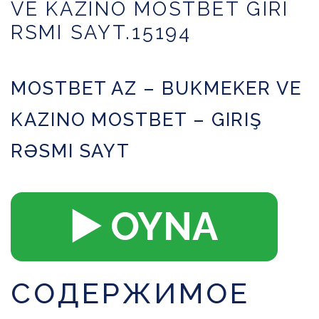
VE KAZINO MOSTBET GIRI
RSMI SAYT.15194
MOSTBET AZ – BUKMEKER VE
KAZINO MOSTBET – GIRIŞ
RƏSMI SAYT
▶️ OYNA
СОДЕРЖИМОЕ