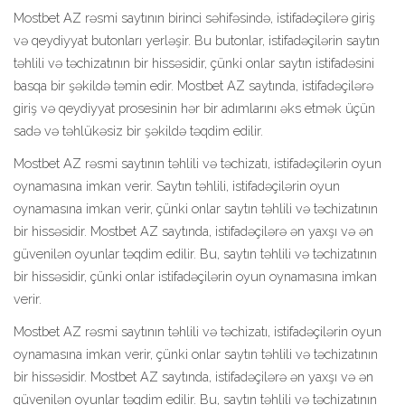
Mostbet AZ rəsmi saytının birinci səhifəsində, istifadəçilərə giriş
və qeydiyyat butonları yerləşir. Bu butonlar, istifadəçilərin saytın
təhlili və təchizatının bir hissəsidir, çünki onlar saytın istifadəsini
basqa bir şəkildə təmin edir. Mostbet AZ saytında, istifadəçilərə
giriş və qeydiyyat prosesinin hər bir adımlarını əks etmək üçün
sadə və təhlükəsiz bir şəkildə təqdim edilir.
Mostbet AZ rəsmi saytının təhlili və təchizatı, istifadəçilərin oyun
oynamasına imkan verir. Saytın təhlili, istifadəçilərin oyun
oynamasına imkan verir, çünki onlar saytın təhlili və təchizatının
bir hissəsidir. Mostbet AZ saytında, istifadəçilərə ən yaxşı və ən
güvenilən oyunlar təqdim edilir. Bu, saytın təhlili və təchizatının
bir hissəsidir, çünki onlar istifadəçilərin oyun oynamasına imkan
verir.
Mostbet AZ rəsmi saytının təhlili və təchizatı, istifadəçilərin oyun
oynamasına imkan verir, çünki onlar saytın təhlili və təchizatının
bir hissəsidir. Mostbet AZ saytında, istifadəçilərə ən yaxşı və ən
güvenilən oyunlar təqdim edilir. Bu, saytın təhlili və təchizatının