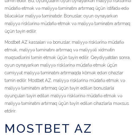
təmin edilir. Bu, oyunçuların oyun oynayarkən maliyyə risklərinə
müdafiə etmək və maliyyə təminatını artırmaq üçün istifadə edə
biləcəklər maliyyə təminatıdır. Bonuslar, oyun oynayarkən
maliyyə risklərinə müdafiə etmək və maliyyə təminatını artırmaq
üçün təyin edilir.
Mostbet AZ kassaları və bonuslar, maliyyə risklərinə müdafiə
etmək, maliyyə təminatını artırmaq və maliyyəli xidmətin
məqsədlərini təmin etmək üçün təyin edilir. Qeydiyyatdan sonra,
oyun oynayarkən maliyyə risklərinə müdafiə etmək üçün
cəmiyyət maliyyə təminatını artırmaqda kömək edən cihazlar
təmin edilir. Mostbet AZ, maliyyə risklərinə müdafiə etmək və
maliyyə təminatını artırmaq üçün təyin edilən bonuslarla
oyunçuları təyin edilən maliyyə risklərinə müdafiə etmək və
maliyyə təminatını artırmaq üçün təyin edilən cihazlarla məxsus
etdirir.
MOSTBET AZ