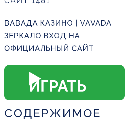
САЙТ.1481
ВАВАДА КАЗИНО | VAVADA
ЗЕРКАЛО ВХОД НА
ОФИЦИАЛЬНЫЙ САЙТ
▶️
ИГРАТЬ
СОДЕРЖИМОЕ