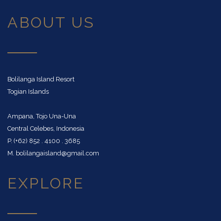
ABOUT US
Bolilanga Island Resort
Togian Islands
Ampana, Tojo Una-Una
Central Celebes, Indonesia
P. (+62) 852 . 4100 . 3685
M. bolilangaisland@gmail.com
EXPLORE