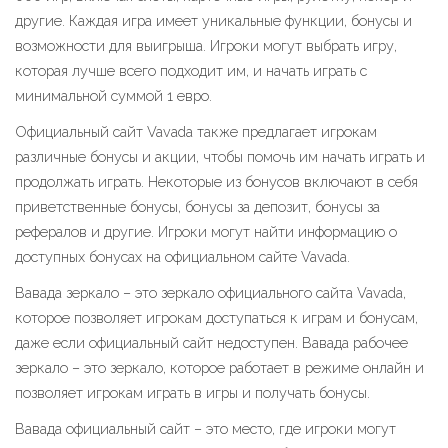
другие. Каждая игра имеет уникальные функции, бонусы и
возможности для выигрыша. Игроки могут выбрать игру,
которая лучше всего подходит им, и начать играть с
минимальной суммой 1 евро.
Официальный сайт Vavada также предлагает игрокам
различные бонусы и акции, чтобы помочь им начать играть и
продолжать играть. Некоторые из бонусов включают в себя
приветственные бонусы, бонусы за депозит, бонусы за
рефералов и другие. Игроки могут найти информацию о
доступных бонусах на официальном сайте Vavada.
Вавада зеркало – это зеркало официального сайта Vavada,
которое позволяет игрокам доступаться к играм и бонусам,
даже если официальный сайт недоступен. Вавада рабочее
зеркало – это зеркало, которое работает в режиме онлайн и
позволяет игрокам играть в игры и получать бонусы.
Вавада официальный сайт – это место, где игроки могут