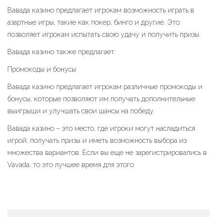
Вавада казино предлагает игрокам возможность играть в
азартные игры, такие как покер, бинго и другие. Это
позволяет игрокам испытать свою удачу и получить призы.
Вавада казино также предлагает:
Промокоды и бонусы
Вавада казино предлагает игрокам различные промокоды и
бонусы, которые позволяют им получать дополнительные
выигрыши и улучшать свои шансы на победу.
Вавада казино – это место, где игроки могут насладиться
игрой, получать призы и иметь возможность выбора из
множества вариантов. Если вы еще не зарегистрировались в
Vavada, то это лучшее время для этого.