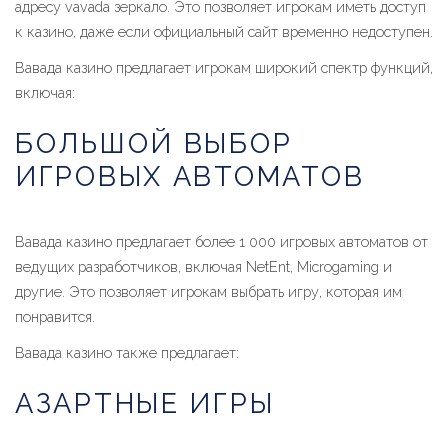
адресу vavada зеркало. Это позволяет игрокам иметь доступ
к казино, даже если официальный сайт временно недоступен.
Вавада казино предлагает игрокам широкий спектр функций,
включая:
БОЛЬШОЙ ВЫБОР
ИГРОВЫХ АВТОМАТОВ
Вавада казино предлагает более 1 000 игровых автоматов от
ведущих разработчиков, включая NetEnt, Microgaming и
другие. Это позволяет игрокам выбрать игру, которая им
понравится.
Вавада казино также предлагает:
АЗАРТНЫЕ ИГРЫ