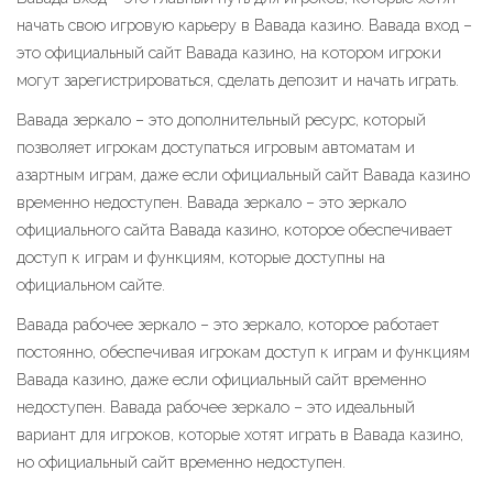
начать свою игровую карьеру в Вавада казино. Вавада вход –
это официальный сайт Вавада казино, на котором игроки
могут зарегистрироваться, сделать депозит и начать играть.
Вавада зеркало – это дополнительный ресурс, который
позволяет игрокам доступаться игровым автоматам и
азартным играм, даже если официальный сайт Вавада казино
временно недоступен. Вавада зеркало – это зеркало
официального сайта Вавада казино, которое обеспечивает
доступ к играм и функциям, которые доступны на
официальном сайте.
Вавада рабочее зеркало – это зеркало, которое работает
постоянно, обеспечивая игрокам доступ к играм и функциям
Вавада казино, даже если официальный сайт временно
недоступен. Вавада рабочее зеркало – это идеальный
вариант для игроков, которые хотят играть в Вавада казино,
но официальный сайт временно недоступен.