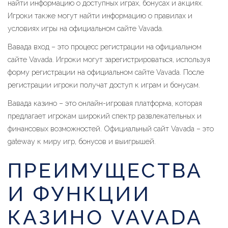
найти информацию о доступных играх, бонусах и акциях.
Игроки также могут найти информацию о правилах и
условиях игры на официальном сайте Vavada.
Вавада вход – это процесс регистрации на официальном
сайте Vavada. Игроки могут зарегистрироваться, используя
форму регистрации на официальном сайте Vavada. После
регистрации игроки получат доступ к играм и бонусам.
Вавада казино – это онлайн-игровая платформа, которая
предлагает игрокам широкий спектр развлекательных и
финансовых возможностей. Официальный сайт Vavada – это
gateway к миру игр, бонусов и выигрышей.
ПРЕИМУЩЕСТВА
И ФУНКЦИИ
КАЗИНО VAVADA