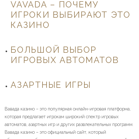
VAVADA – ПОЧЕМУ
ИГРОКИ ВЫБИРАЮТ ЭТО
КАЗИНО
БОЛЬШОЙ ВЫБОР
ИГРОВЫХ АВТОМАТОВ
АЗАРТНЫЕ ИГРЫ
Вавада казино – это популярная онлайн-игровая платформа,
которая предлагает игрокам широкий спектр игровых
автоматов, азартных игр и других развлекательных программ.
Вавада казино – это официальный сайт, который