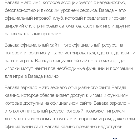
Вавада – это имя, которое ассоциируется с надежностью,
безопасностью и высоким уровнем сервиса. Вавада – это
официальный игровой клуб, который предлагает игрокам
широкий спектр игровых автоматов, азартных игр и других
развлекательных программ.
Вавада официальный сайт – это официальный ресурс, на
котором игроки могут зарегистрироваться, сделать депозит и
начать играть. Вавада официальный сайт – это место, где
игроки могут найти все необходимые функции и программы
для игры в Вавада казино.
Вавада зеркало – это зеркало официального сайта Вавада
казино, которое обеспечивает доступ к играм и функциям,
которые доступны на официальном сайте. Вавада зеркало –
это дополнительный ресурс, который позволяет игрокам
доступаться игровым автоматам и азартным играм, даже если
официальный сайт Вавада казино временно недоступен.