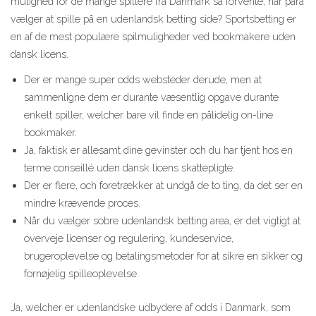
mulighed for de mange spillere fra Danmark så forvente, når para
vælger at spille på en udenlandsk betting side? Sportsbetting er
en af de mest populære spilmuligheder ved bookmakere uden
dansk licens.
Der er mange super odds websteder derude, men at
sammenligne dem er durante væsentlig opgave durante
enkelt spiller, welcher bare vil finde en pålidelig on-line
bookmaker.
Ja, faktisk er allesamt dine gevinster och du har tjent hos en
terme conseillé uden dansk licens skattepligte.
Der er flere, och foretrækker at undgå de to ting, da det ser en
mindre krævende proces.
Når du vælger sobre udenlandsk betting area, er det vigtigt at
overveje licenser og regulering, kundeservice,
brugeroplevelse og betalingsmetoder for at sikre en sikker og
fornøjelig spilleoplevelse.
Ja, welcher er udenlandske udbydere af odds i Danmark, som