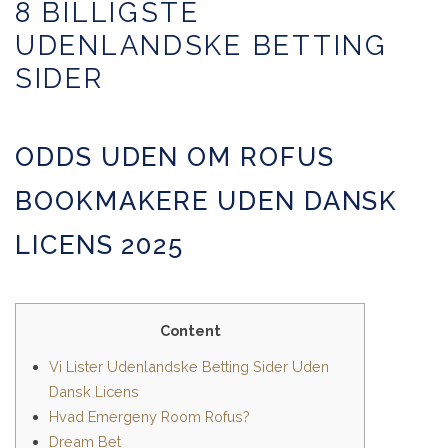
8 BILLIGSTE
UDENLANDSKE BETTING
SIDER
ODDS UDEN OM ROFUS ️
BOOKMAKERE UDEN DANSK
LICENS 2025
Content
Vi Lister Udenlandske Betting Sider Uden
Dansk Licens
Hvad Emergeny Room Rofus?
Dream Bet