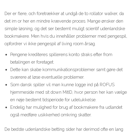
Der er flere, och foretrækker at undgå de to rollator walker, da
det im or her en mindre krævende proces. Mange ønsker den
simple løsning, og det ser bestemt muligt scientif udenlandske
bookmakere. Men hvis du innehåller problemer med pengespil,
opfordrer vi ikke pengespil af living room årsag.
Pengene krediteres spillerens konto straks efter from
betalingen er foretaget.
Dette kan skabe kommunikationsproblemer samt gøre det
sværere at løse eventuelle problemer.
Som dansk spiller vil man kunne logge ind på ROFUS
hjemmeside med sit down MitID, hvor person her kan vælge
en nøje bestemt tidsperiode for udelukkelse.
Endelig har mulighed for brug af bookmakere fra udlandet
også medføre usikkerhed omkring skatter.
De bedste udenlandske betting sider har derimod ofte en lang