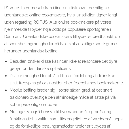
På vores hjemmeside kan i finde en liste over de billigste
udenlandske online bookmakere, hvis jurisdiktion ligger langt
uden regarding ROFUS. Alle online bookmakere på vores
hjemmeside tilbyder høje odds på populære sportsgrene i
Danmark. Udenlandske bookmakere tilbyder et bredt spektrum
af sportsbettingmuligheder på tværs af adskillige sportsgrene,
herunder udenlandsk betting.
Desuden ønsker disse kasinoer ikke at renoncere det dyre
gebyr for den danske spillelicens.
Du har mulighed for at få alt fra en fordobling af dit inskud,
until freespins på casinosider eller freebets hos bookmakerne.
Mobile betting breder sig i sobre sådan grad, at det snart
traicionero overstige den almindelige måde at satse på via
sobre personlig computer.
Nu tager vi også hensyn til live væddemål og buffering
funktionalitet, kvalitet samt tilgængelighed af væddemål apps
og de forskellige betalingsmetoder, welcher tilbydes af