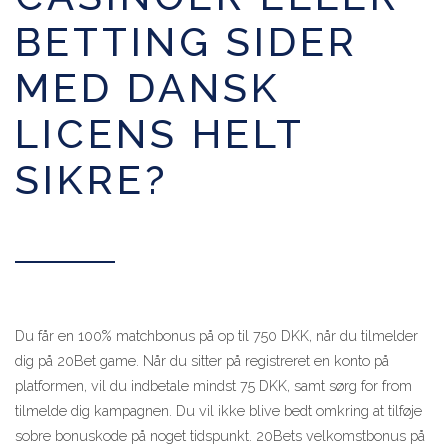
BETTING SIDER
MED DANSK
LICENS HELT
SIKRE?
Du får en 100% matchbonus på op til 750 DKK, når du tilmelder
dig på 20Bet game. Når du sitter på registreret en konto på
platformen, vil du indbetale mindst 75 DKK, samt sørg for from
tilmelde dig kampagnen. Du vil ikke blive bedt omkring at tilføje
sobre bonuskode på noget tidspunkt. 20Bets velkomstbonus på