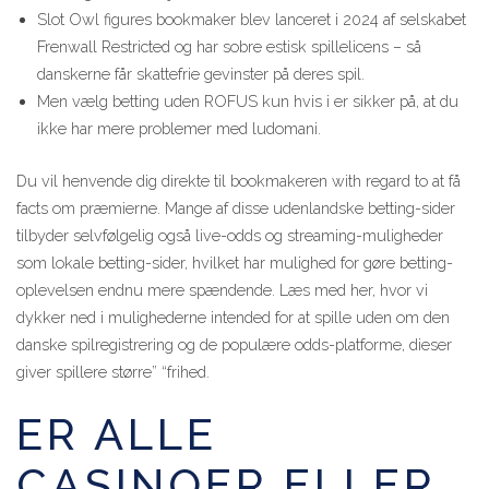
Slot Owl figures bookmaker blev lanceret i 2024 af selskabet
Frenwall Restricted og har sobre estisk spillelicens – så
danskerne får skattefrie gevinster på deres spil.
Men vælg betting uden ROFUS kun hvis i er sikker på, at du
ikke har mere problemer med ludomani.
Du vil henvende dig direkte til bookmakeren with regard to at få
facts om præmierne. Mange af disse udenlandske betting-sider
tilbyder selvfølgelig også live-odds og streaming-muligheder
som lokale betting-sider, hvilket har mulighed for gøre betting-
oplevelsen endnu mere spændende. Læs med her, hvor vi
dykker ned i mulighederne intended for at spille uden om den
danske spilregistrering og de populære odds-platforme, dieser
giver spillere større” “frihed.
ER ALLE
CASINOER ELLER