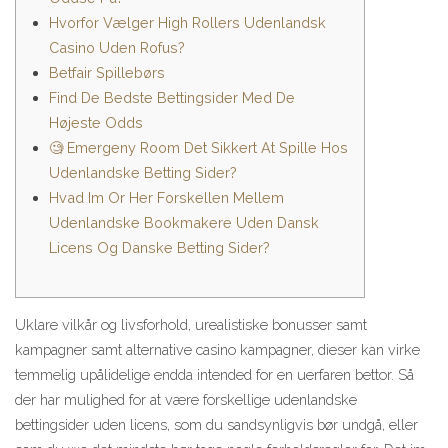
Hvorfor Vælger High Rollers Udenlandsk
Casino Uden Rofus?
Betfair Spillebørs
Find De Bedste Bettingsider Med De
Højeste Odds
🧐 Emergeny Room Det Sikkert At Spille Hos
Udenlandske Betting Sider?
Hvad Im Or Her Forskellen Mellem
Udenlandske Bookmakere Uden Dansk
Licens Og Danske Betting Sider?
Uklare vilkår og livsforhold, urealistiske bonusser samt
kampagner samt alternative casino kampagner, dieser kan virke
temmelig upålidelige endda intended for en uerfaren bettor. Så
der har mulighed for at være forskellige udenlandske
bettingsider uden licens, som du sandsynligvis bør undgå, eller