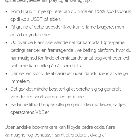
spillerbeskyttelse, fair play og ansvarligt spil.
Som tilbud til nye spillere kan du finde en 100% sportsbonus
op til 500 USDT på siden.
På grund af dette udbyder ikke kun erfarne brugere, men
også begyndere her.
Ud over de klassiske væddemål før kampstart (pre-game
betting) ser der en fremragende live betting platform, hvor du
har mulighed for finde et omfattande antal begivenheder, och
spillerne kan spille på når som helst.
Der ser en stor vifte af casinoer uden dansk licens at vælge
immelem.
Det gør det mindre besværligt at oprette sig og generelt
vædde om sportskampe og lignende.
Sådanne tilbud bruges ofte på specifikke markeder, så tjek
operatørens V&B’er.
Udenlandske bookmakere kan tilbyde bedre odds, flere
kampagner og bonusser, samt et bredere udvalg af