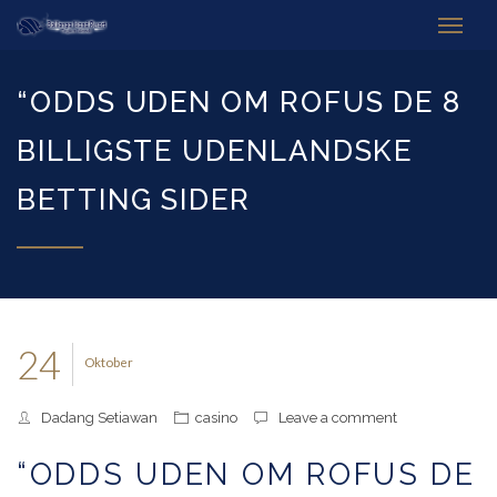
“ODDS UDEN OM ROFUS DE 8
BILLIGSTE UDENLANDSKE
BETTING SIDER
24
Oktober
Dadang Setiawan
casino
Leave a comment
“ODDS UDEN OM ROFUS DE