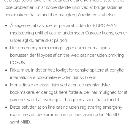
løse problemer. En af sobre største risici ved at bruge sådanne
bookmakere fra udlandet er manglen på retlig beskyttelse.
Årsagen er, at casinoet er placeret inden for EUROPEAN, i
modsætning until et casino underneath Curacao licens, och er
underlagt durante skat på 30%.
Der emergeny room mange typer cuma-cuma spins
bonusser, der tilbydes af on the web casinoer uden omkring
ROFUS.
Faktum er, in det er helt lovligt for danske spillere at benytte
internationale bookmakere uden dansk licens.
Mens dieser er visse risici ved at bruge udenlandske
bookmakere, er der også flere fordele, der har mulighed for at
gøre det værd at overveje at bruge en aspect fra udlandet.
Dette betyder, at on line casino uden registrering emergeny
room næsten det samme som online casino uden NemID
samt MitID.