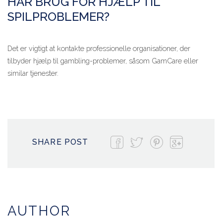
HAR BRUG FOR HJÆLP TIL
SPILPROBLEMER?
Det er vigtigt at kontakte professionelle organisationer, der
tilbyder hjælp til gambling-problemer, såsom GamCare eller
similar tjenester.
SHARE POST
AUTHOR