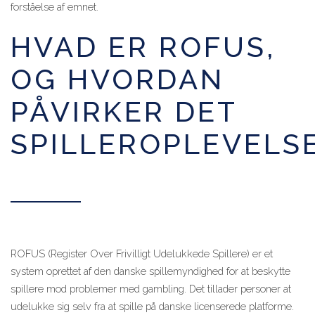
forståelse af emnet.
HVAD ER ROFUS,
OG HVORDAN
PÅVIRKER DET
SPILLEROPLEVELS
ROFUS (Register Over Frivilligt Udelukkede Spillere) er et
system oprettet af den danske spillemyndighed for at beskytte
spillere mod problemer med gambling. Det tillader personer at
udelukke sig selv fra at spille på danske licenserede platforme.