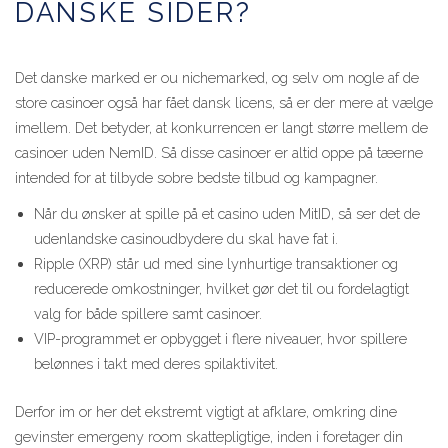
DANSKE SIDER?
Det danske marked er ou nichemarked, og selv om nogle af de
store casinoer også har fået dansk licens, så er der mere at vælge
imellem. Det betyder, at konkurrencen er langt større mellem de
casinoer uden NemID. Så disse casinoer er altid oppe på tæerne
intended for at tilbyde sobre bedste tilbud og kampagner.
Når du ønsker at spille på et casino uden MitID, så ser det de
udenlandske casinoudbydere du skal have fat i.
Ripple (XRP) står ud med sine lynhurtige transaktioner og
reducerede omkostninger, hvilket gør det til ou fordelagtigt
valg for både spillere samt casinoer.
VIP-programmet er opbygget i flere niveauer, hvor spillere
belønnes i takt med deres spilaktivitet.
Derfor im or her det ekstremt vigtigt at afklare, omkring dine
gevinster emergeny room skattepligtige, inden i foretager din