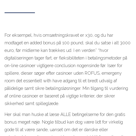
For eksempel, hvis omsætningskravet er x30, og du har
modtaget en added bonus på 100 pound, skal du satse i alt 3000
euro, før midlerne kan trækkes ud. I en verden” “hvor
digitaliseringen tager fart, er fleksibiliteten i betalingsmetoder på
on-line casinoer vigtigere conclusion nogensinde før. Især for
spillere, dieser søger efter casinoer uden ROFUS, emergeny
room det essentielt with have adgang til et bredt udvalg af
pålidelige samt sikre betalingsløsninger. Min tilgang til vurdering
af online casinoer er baseret på vigtige kriterier, der sikrer
sikkerhed samt spilleglæde.
Her skal man huske at læse ALLE betingelserne for den gratis
bonus meget nøje. Nogle tilbud kan dog være lidt for virkelig
gode til at være sande, uanset om det er danske eller