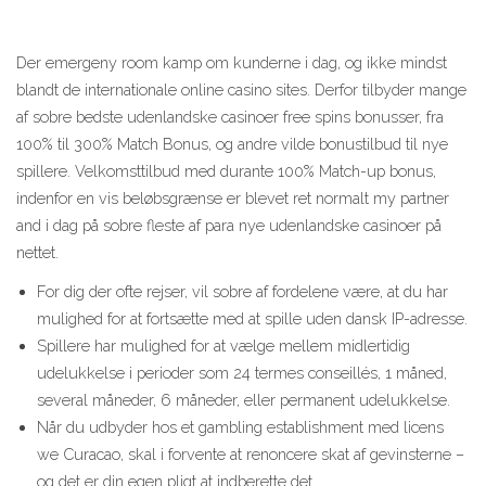
Der emergeny room kamp om kunderne i dag, og ikke mindst
blandt de internationale online casino sites. Derfor tilbyder mange
af sobre bedste udenlandske casinoer free spins bonusser, fra
100% til 300% Match Bonus, og andre vilde bonustilbud til nye
spillere. Velkomsttilbud med durante 100% Match-up bonus,
indenfor en vis beløbsgrænse er blevet ret normalt my partner
and i dag på sobre fleste af para nye udenlandske casinoer på
nettet.
For dig der ofte rejser, vil sobre af fordelene være, at du har
mulighed for at fortsætte med at spille uden dansk IP-adresse.
Spillere har mulighed for at vælge mellem midlertidig
udelukkelse i perioder som 24 termes conseillés, 1 måned,
several måneder, 6 måneder, eller permanent udelukkelse.
Når du udbyder hos et gambling establishment med licens
we Curacao, skal i forvente at renoncere skat af gevinsterne –
og det er din egen pligt at indberette det.