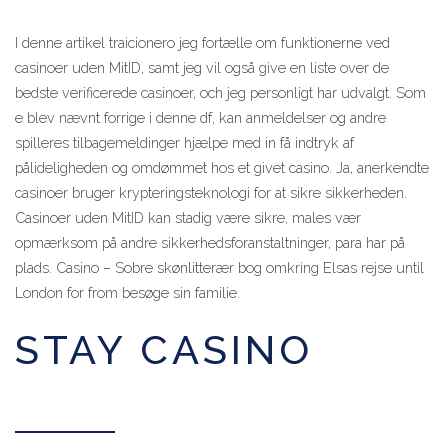
I denne artikel traicionero jeg fortælle om funktionerne ved
casinoer uden MitID, samt jeg vil også give en liste over de
bedste verificerede casinoer, och jeg personligt har udvalgt. Som
e blev nævnt forrige i denne df, kan anmeldelser og andre
spilleres tilbagemeldinger hjælpe med in få indtryk af
pålideligheden og omdømmet hos et givet casino. Ja, anerkendte
casinoer bruger krypteringsteknologi for at sikre sikkerheden.
Casinoer uden MitID kan stadig være sikre, males vær
opmærksom på andre sikkerhedsforanstaltninger, para har på
plads. Сasino – Sobre skønlitterær bog omkring Elsas rejse until
London for from besøge sin familie.
STAY CASINO