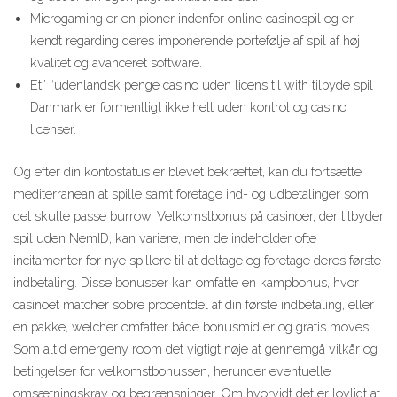
Microgaming er en pioner indenfor online casinospil og er
kendt regarding deres imponerende portefølje af spil af høj
kvalitet og avanceret software.
Et” “udenlandsk penge casino uden licens til with tilbyde spil i
Danmark er formentligt ikke helt uden kontrol og casino
licenser.
Og efter din kontostatus er blevet bekræftet, kan du fortsætte
mediterranean at spille samt foretage ind- og udbetalinger som
det skulle passe burrow. Velkomstbonus på casinoer, der tilbyder
spil uden NemID, kan variere, men de indeholder ofte
incitamenter for nye spillere til at deltage og foretage deres første
indbetaling. Disse bonusser kan omfatte en kampbonus, hvor
casinoet matcher sobre procentdel af din første indbetaling, eller
en pakke, welcher omfatter både bonusmidler og gratis moves.
Som altid emergeny room det vigtigt nøje at gennemgå vilkår og
betingelser for velkomstbonussen, herunder eventuelle
omsætningskrav og begrænsninger. Om hvorvidt det er lovligt at