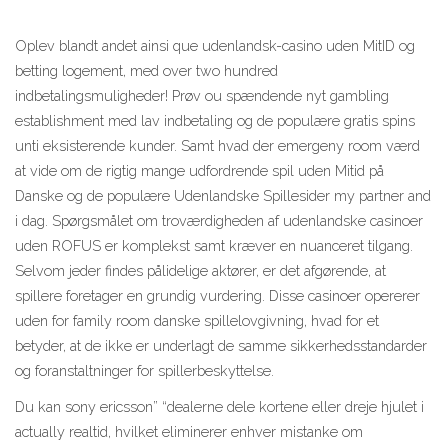
Oplev blandt andet ainsi que udenlandsk-casino uden MitID og
betting logement, med over two hundred
indbetalingsmuligheder! Prøv ou spændende nyt gambling
establishment med lav indbetaling og de populære gratis spins
unti eksisterende kunder. Samt hvad der emergeny room værd
at vide om de rigtig mange udfordrende spil uden Mitid på
Danske og de populære Udenlandske Spillesider my partner and
i dag. Spørgsmålet om troværdigheden af udenlandske casinoer
uden ROFUS er komplekst samt kræver en nuanceret tilgang.
Selvom jeder findes pålidelige aktører, er det afgørende, at
spillere foretager en grundig vurdering. Disse casinoer opererer
uden for family room danske spillelovgivning, hvad for et
betyder, at de ikke er underlagt de samme sikkerhedsstandarder
og foranstaltninger for spillerbeskyttelse.
Du kan sony ericsson” “dealerne dele kortene eller dreje hjulet i
actually realtid, hvilket eliminerer enhver mistanke om