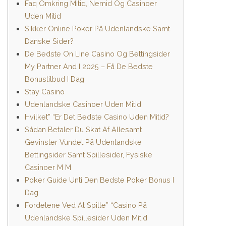
Faq Omkring Mitid, Nemid Og Casinoer
Uden Mitid
Sikker Online Poker På Udenlandske Samt
Danske Sider?
De Bedste On Line Casino Og Bettingsider
My Partner And I 2025 – Få De Bedste
Bonustilbud I Dag
Stay Casino
Udenlandske Casinoer Uden Mitid
Hvilket” “Er Det Bedste Casino Uden Mitid?
Sådan Betaler Du Skat Af Allesamt
Gevinster Vundet På Udenlandske
Bettingsider Samt Spillesider, Fysiske
Casinoer M M
Poker Guide Unti Den Bedste Poker Bonus I
Dag
Fordelene Ved At Spille” “Casino På
Udenlandske Spillesider Uden Mitid