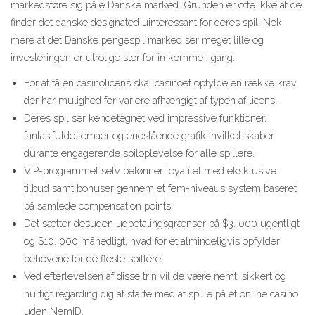
markedsføre sig på e Danske marked. Grunden er ofte ikke at de
finder det danske designated uinteressant for deres spil. Nok
mere at det Danske pengespil marked ser meget lille og
investeringen er utrolige stor for in komme i gang.
For at få en casinolicens skal casinoet opfylde en række krav,
der har mulighed for variere afhængigt af typen af licens.
Deres spil ser kendetegnet ved impressive funktioner,
fantasifulde temaer og enestående grafik, hvilket skaber
durante engagerende spiloplevelse for alle spillere.
VIP-programmet selv belønner loyalitet med eksklusive
tilbud samt bonuser gennem et fem-niveaus system baseret
på samlede compensation points.
Det sætter desuden udbetalingsgrænser på $3. 000 ugentligt
og $10. 000 månedligt, hvad for et almindeligvis opfylder
behovene for de fleste spillere.
Ved efterlevelsen af ​​disse trin vil de være nemt, sikkert og
hurtigt regarding dig at starte med at spille på et online casino
uden NemID.