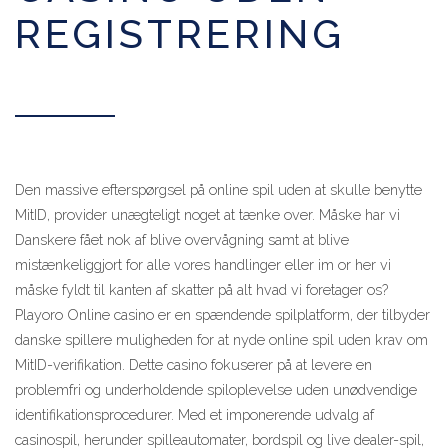
REGISTRERING
Den massive efterspørgsel på online spil uden at skulle benytte
MitID, provider unægteligt noget at tænke over. Måske har vi
Danskere fået nok af blive overvågning samt at blive
mistænkeliggjort for alle vores handlinger eller im or her vi
måske fyldt til kanten af skatter på alt hvad vi foretager os?
Playoro Online casino er en spændende spilplatform, der tilbyder
danske spillere muligheden for at nyde online spil uden krav om
MitID-verifikation. Dette casino fokuserer på at levere en
problemfri og underholdende spiloplevelse uden unødvendige
identifikationsprocedurer. Med et imponerende udvalg af
casinospil, herunder spilleautomater, bordspil og live dealer-spil,