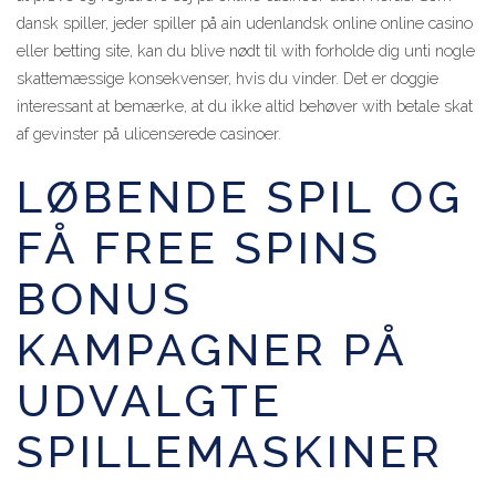
dansk spiller, jeder spiller på ain udenlandsk online online casino
eller betting site, kan du blive nødt til with forholde dig unti nogle
skattemæssige konsekvenser, hvis du vinder. Det er doggie
interessant at bemærke, at du ikke altid behøver with betale skat
af gevinster på ulicenserede casinoer.
LØBENDE SPIL OG
FÅ FREE SPINS
BONUS
KAMPAGNER PÅ
UDVALGTE
SPILLEMASKINER