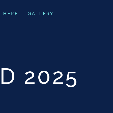
O HERE
GALLERY
D 2025