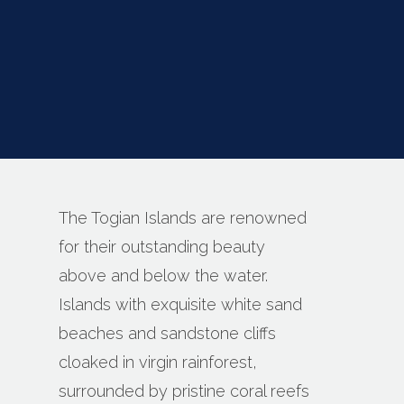
The Togian Islands are renowned
for their outstanding beauty
above and below the water.
Islands with exquisite white sand
beaches and sandstone cliffs
cloaked in virgin rainforest,
surrounded by pristine coral reefs