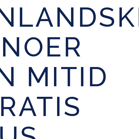
NLANDSK
INOER
N MITID
GRATIS
US