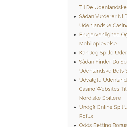
Til De Udenlandske
Sådan Vurderer Ni 
Udenlandske Casin
Brugervenlighed O
Mobiloplevelse
Kan Jeg Spille Ude
Sådan Finder Du S
Udenlandske Bets 
Udvalgte Udenland
Casino Websites Ti
Nordiske Spillere
Undgå Online Spil
Rofus
Odds Betting Bonus