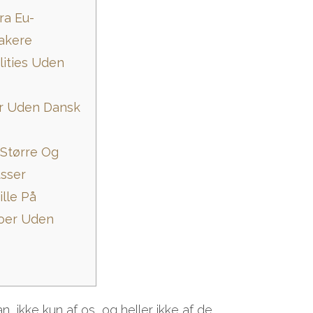
ra Eu-
akere
lities Uden
er Uden Dansk
 Større Og
sser
ille På
oer Uden
, ikke kun af os, og heller ikke af de