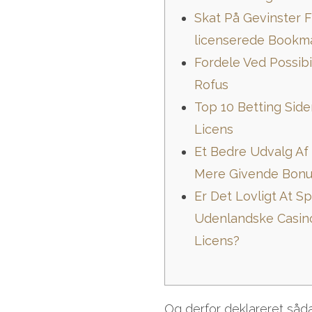
Skat På Gevinster F
licenserede Bookm
Fordele Ved Possibi
Rofus
Top 10 Betting Sid
Licens
Et Bedre Udvalg Af
Mere Givende Bonu
Er Det Lovligt At Sp
Udenlandske Casin
Licens?
Og derfor deklareret sådan