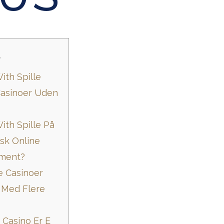
t
ith Spille
asinoer Uden
ith Spille På
sk Online
hment?
e Casinoer
 Med Flere
 Casino Er E