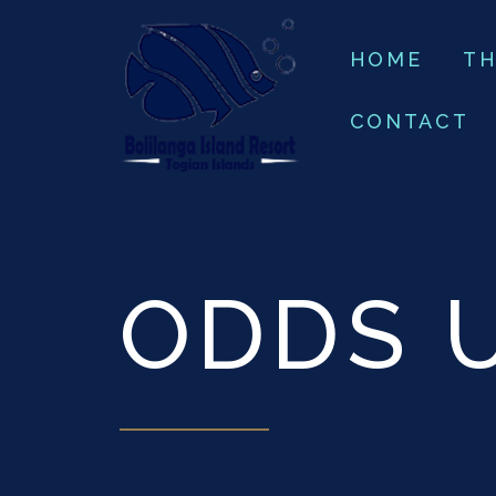
HOME
TH
CONTACT
ODDS U