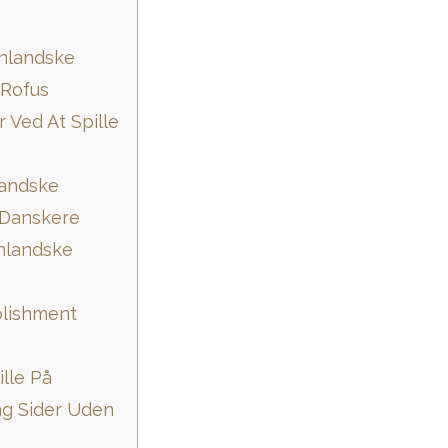
nlandske
 Rofus
r Ved At Spille
landske
l Danskere
nlandske
blishment
ille På
ng Sider Uden