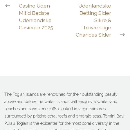
Casino Uden
Udenlandske
Mitid Bedste
Betting Sider
Udenlandske
Sikre &
Casinoer 2025
Troværdige
Chances Sider
The Togian Islands are renowned for their outstanding beauty
above and below the water. Islands with exquisite white sand
beaches and sandstone cliffs cloaked in virgin rainforest,
surrounded by pristine coral reefs and emerald seas. Tomini Bay,
Pulau Togian is the epicenter for the most coral diversity in the