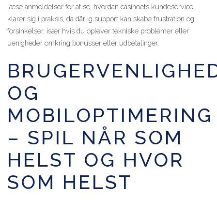
læse anmeldelser for at se, hvordan casinoets kundeservice
klarer sig i praksis, da dårlig support kan skabe frustration og
forsinkelser, især hvis du oplever tekniske problemer eller
uenigheder omkring bonusser eller udbetalinger.
BRUGERVENLIGHE
OG
MOBILOPTIMERING
– SPIL NÅR SOM
HELST OG HVOR
SOM HELST