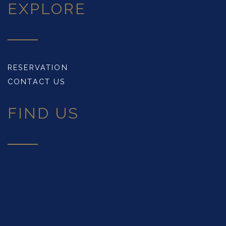
EXPLORE
RESERVATION
CONTACT US
FIND US