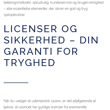
betalingsmetoder, spiludvalg, kundeservice og brugervenlighed
– alle essentielle elementer, der sikrer en god og tryg
spiloplevelse.
LICENSER OG
SIKKERHED – DIN
GARANTI FOR
TRYGHED
Når du vælger et udenlandsk casino, er det altafgørende at
tjekke, at casinoet har gyldige licenser fra anerkendte