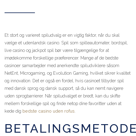
Et stort og varieret spiludvalg er en vigtig faktor, når du skal
vælge et udenlandsk casino. Spil som spilleautomater, bordspil,
live casino og jackpot spil bør være tilgængelige for at
imødekomme forskellige præferencer. Mange af de bedste
casinoer samarbejder med anerkendte spiludviklere såsom
NetEnt, Microgaming, og Evolution Gaming, hvilket sikrer kvalitet
og innovation. Det er også en fordel, hvis casinoet tilbyder spil
med dansk sprog og dansk support, så du kan nemt navigere
uden sprogbarrierer. Når spiludvalget er bredt, kan du skifte
mellem forskellige spil og finde netop dine favoritter uden at
kede dig
bedste casino uden rofus
.
BETALINGSMETOD