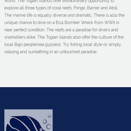
world. The Togian islands offer extraordinary opportunity to
explore all three types of coral reefs; Fringe, Barrier and Atoll.
The marine life is equally diverse and dramatic. There is also the
unique chance to dive on a B24 Bomber Wreck from WWII in
near perfect condition. The reefs are a paradise for divers and
snorkellers alike. The Togian Islands also offer the culture of the
local Bajo people(sea gypsies). Try fishing local style or simply
relaxing and sunbathing in an untouched paradise.