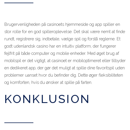
Brugervenligheden på casinoets hjemmeside og app spiller en
stor rolle for en god spilleroplevelse. Det skal være nemt at finde
rundt, registrere sig, indbetale, vælge spil og forstå reglerne. Et
godt udenlandsk casino har en intuitiv platform, der fungerer
fejlfrit på både computer og mobile enheder. Med øget brug af
mobilspil er det vigtigt, at casinoet er mobiloptimeret eller tilbyder
en dedikeret app, der gør det muligt at spille dine favoritspil uden
problemer uanset hvor du befinder dig. Dette øger fleksibiliteten
og komforten, hvis du ønsker at spille på farten.
KONKLUSION