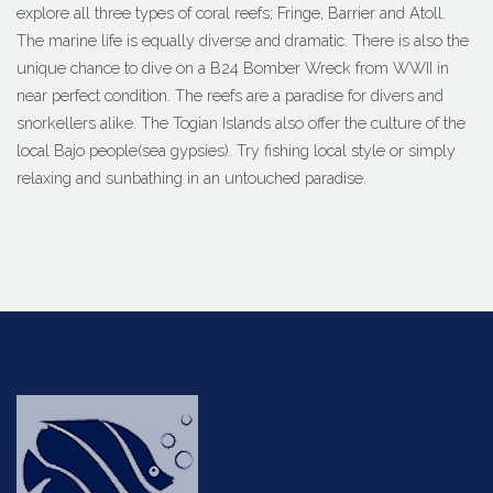
explore all three types of coral reefs; Fringe, Barrier and Atoll.
The marine life is equally diverse and dramatic. There is also the
unique chance to dive on a B24 Bomber Wreck from WWII in
near perfect condition. The reefs are a paradise for divers and
snorkellers alike. The Togian Islands also offer the culture of the
local Bajo people(sea gypsies). Try fishing local style or simply
relaxing and sunbathing in an untouched paradise.