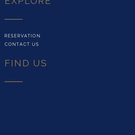
EXPLORE
RESERVATION
CONTACT US
FIND US