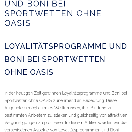
UND BONI BEI
SPORTWETTEN OHNE
OASIS
LOYALITÄTSPROGRAMME UND
BONI BEI SPORTWETTEN
OHNE OASIS
In der heutigen Zeit gewinnen Loyalitätsprogramme und Boni bei
Sportwetten ohne OASIS zunehmend an Bedeutung. Diese
Angebote ermöglichen es Wettfreunden, ihre Bindung zu
bestimmten Anbietern zu stärken und gleichzeitig von attraktiven
Vergünstigungen zu profitieren. In diesem Artikel werden wir die
verschiedenen Aspekte von Loyalitätsprogrammen und Boni