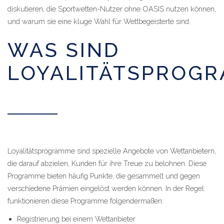
diskutieren, die Sportwetten-Nutzer ohne OASIS nutzen können,
und warum sie eine kluge Wahl für Wettbegeisterte sind.
WAS SIND
LOYALITÄTSPROG
Loyalitätsprogramme sind spezielle Angebote von Wettanbietern,
die darauf abzielen, Kunden für ihre Treue zu belohnen. Diese
Programme bieten häufig Punkte, die gesammelt und gegen
verschiedene Prämien eingelöst werden können. In der Regel
funktionieren diese Programme folgendermaßen:
Registrierung bei einem Wettanbieter