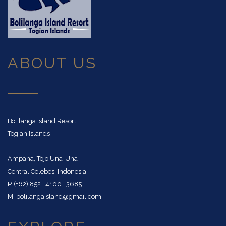
ABOUT US
Bolilanga Island Resort
Togian Islands
Ampana, Tojo Una-Una
Central Celebes, Indonesia
P. (+62) 852 . 4100 . 3685
M. bolilangaisland@gmail.com