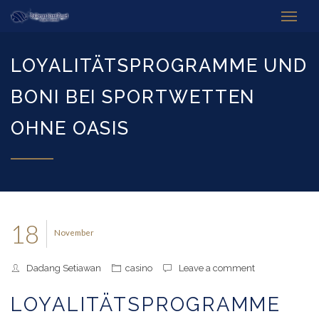
LOYALITÄTSPROGRAMME UND
BONI BEI SPORTWETTEN
OHNE OASIS
18
November
Dadang Setiawan
casino
Leave a comment
LOYALITÄTSPROGRAMME