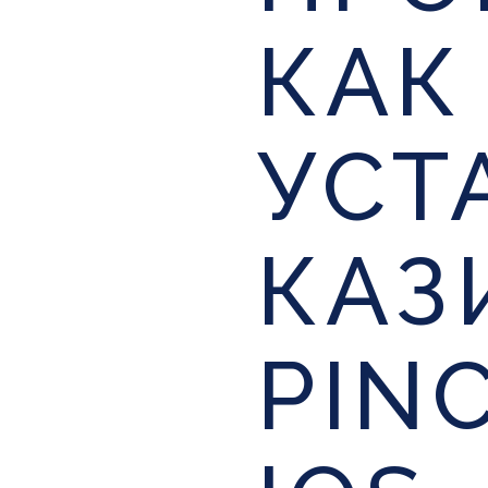
КАК
УСТ
КАЗ
PIN