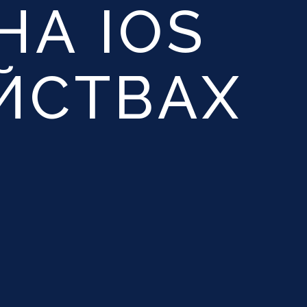
НА IOS
ЙСТВАХ