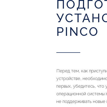
ПОДГО
УСТАН
PINCO
Перед тем, как приступи
устройстве, необходимо
первых, убедитесь, что 
операционной системы i
не поддерживать новые 