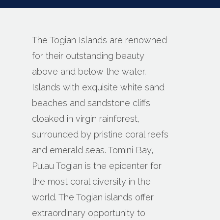
The Togian Islands are renowned
for their outstanding beauty
above and below the water.
Islands with exquisite white sand
beaches and sandstone cliffs
cloaked in virgin rainforest,
surrounded by pristine coral reefs
and emerald seas. Tomini Bay,
Pulau Togian is the epicenter for
the most coral diversity in the
world. The Togian islands offer
extraordinary opportunity to