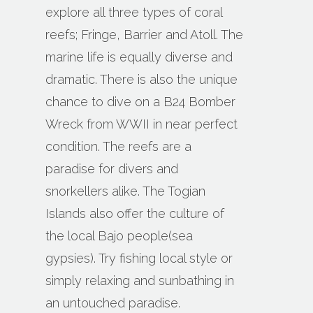
explore all three types of coral
reefs; Fringe, Barrier and Atoll. The
marine life is equally diverse and
dramatic. There is also the unique
chance to dive on a B24 Bomber
Wreck from WWII in near perfect
condition. The reefs are a
paradise for divers and
snorkellers alike. The Togian
Islands also offer the culture of
the local Bajo people(sea
gypsies). Try fishing local style or
simply relaxing and sunbathing in
an untouched paradise.