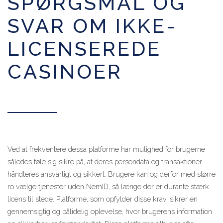
SPØRGSMÅL OG
SVAR OM IKKE-
LICENSEREDE
CASINOER
Ved at frekventere dessa platforme har mulighed for brugerne
således føle sig sikre på, at deres persondata og transaktioner
håndteres ansvarligt og sikkert. Brugere kan og derfor med større
ro vælge tjenester uden NemID, så længe der er durante stærk
licens til stede. Platforme, som opfylder disse krav, sikrer en
gennemsigtig og pålidelig oplevelse, hvor brugerens information