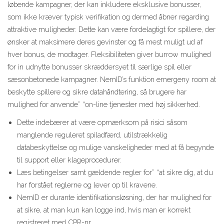
løbende kampagner, der kan inkludere eksklusive bonusser,
som ikke kræver typisk verifikation og dermed åbner regarding
attraktive muligheder. Dette kan være fordelagtigt for spillere, der
ønsker at maksimere deres gevinster og få mest muligt ud af
hver bonus, de modtager. Fleksibiliteten giver burrow mulighed
for in udnytte bonusser skræddersyet til særlige spil eller
sæsonbetonede kampagner. NemID’s funktion emergeny room at
beskytte spillere og sikre datahåndtering, så brugere har
mulighed for anvende” “on-line tjenester med høj sikkerhed.
Dette indebærer at være opmærksom på risici såsom
manglende reguleret spiladfærd, utilstrækkelig
databeskyttelse og mulige vanskeligheder med at få begynde
til support eller klageprocedurer.
Læs betingelser samt gældende regler for” “at sikre dig, at du
har forstået reglerne og lever op til kravene.
NemID er durante identifikationsløsning, der har mulighed for
at sikre, at man kun kan logge ind, hvis man er korrekt
registreret med CPR-nr.