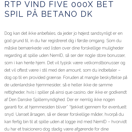
RTP VIND FIVE 000X BET
SPIL PÅ BETANO DK
Dog kan det ikke anbefales, da jeder jo højest sandsynligt er en
god grund til, in du har registreret dig i første omgang. Som du
måske bemærkede ved listen over dine forskellige muligheder
regarding at spille uden NemID, så ser der nogle store bonusser,
som i kan hente hjem. Det vil typisk være velkomstbonusser og
det vil oftest være i stil med den amount, som du indbetaler –
dog op til en provided grænse. Foruden at mangle beskyttelse på
de udenlandske hjemmesider, så e heller ikke de samme
rettigheder, hvis i spiller på ainsi que casino, der ikke er godkendt
af Den Danske Spillemyndighed. Der er nemlig ikke nogen
garanti for, at hjemmesiden bliver” “tjekket igennem for eventuelt
snyd. Uanset årsagen, så er dieser forskellige måder, hvorpå du
kan fertig bin til at spille uden at logge ind med NemID – hvorvidt
du har et traicionero dog stadig være afgørende for dine