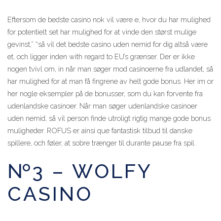
Eftersom de bedste casino nok vil være e, hvor du har mulighed
for potentielt set har mulighed for at vinde den størst mulige
gevinst,” “så vil det bedste casino uden nemid for dig altså være
et, och ligger inden with regard to EU’s grænser. Der er ikke
nogen tvivl om, in når man søger mod casinoerne fra udlandet, så
har mulighed for at man få fingrene av helt gode bonus. Her im or
her nogle eksempler på de bonusser, som du kan forvente fra
udenlandske casinoer. Når man søger udenlandske casinoer
uden nemid, så vil person finde utroligt rigtig mange gode bonus
muligheder. ROFUS er ainsi que fantastisk tilbud til danske
spillere, och føler, at sobre trænger til durante pause fra spil.
№3 – WOLFY
CASINO