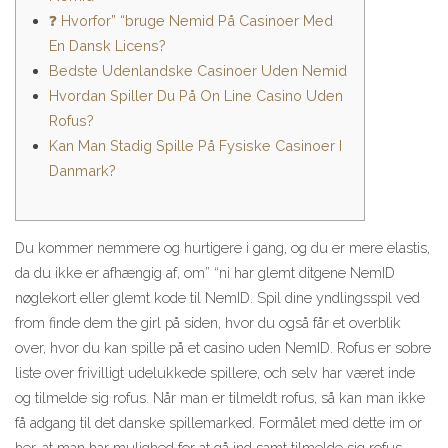
❓ Hvorfor” “bruge Nemid På Casinoer Med
En Dansk Licens?
Bedste Udenlandske Casinoer Uden Nemid
Hvordan Spiller Du På On Line Casino Uden
Rofus?
Kan Man Stadig Spille På Fysiske Casinoer I
Danmark?
Du kommer nemmere og hurtigere i gang, og du er mere elastis,
da du ikke er afhængig af, om” “ni har glemt ditgene NemID
nøglekort eller glemt kode til NemID. Spil dine yndlingsspil ved
from finde dem the girl på siden, hvor du også får et overblik
over, hvor du kan spille på et casino uden NemID. Rofus er sobre
liste over frivilligt udelukkede spillere, och selv har været inde
og tilmelde sig rofus. Når man er tilmeldt rofus, så kan man ikke
få adgang til det danske spillemarked. Formålet med dette im or
her, at man har mulighed for at gå ind samt tilmelde sig rofus,