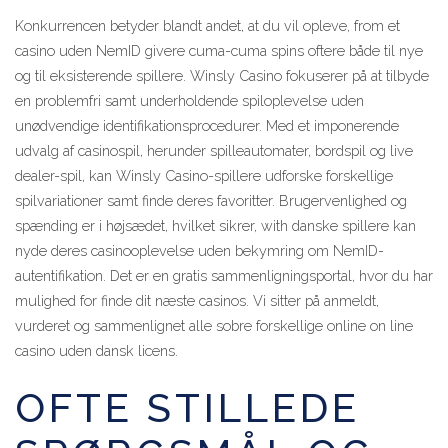
Konkurrencen betyder blandt andet, at du vil opleve, from et
casino uden NemID givere cuma-cuma spins oftere både til nye
og til eksisterende spillere. Winsly Casino fokuserer på at tilbyde
en problemfri samt underholdende spiloplevelse uden
unødvendige identifikationsprocedurer. Med et imponerende
udvalg af casinospil, herunder spilleautomater, bordspil og live
dealer-spil, kan Winsly Casino-spillere udforske forskellige
spilvariationer samt finde deres favoritter. Brugervenlighed og
spænding er i højsædet, hvilket sikrer, with danske spillere kan
nyde deres casinooplevelse uden bekymring om NemID-
autentifikation. Det er en gratis sammenligningsportal, hvor du har
mulighed for finde dit næste casinos. Vi sitter på anmeldt,
vurderet og sammenlignet alle sobre forskellige online on line
casino uden dansk licens.
OFTE STILLEDE