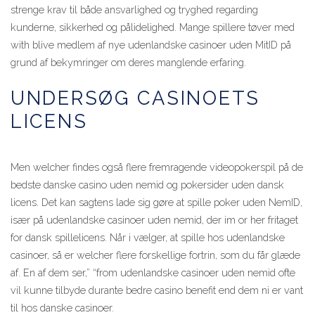
strenge krav til både ansvarlighed og tryghed regarding
kunderne, sikkerhed og pålidelighed. Mange spillere tøver med
with blive medlem af nye udenlandske casinoer uden MitID på
grund af bekymringer om deres manglende erfaring.
UNDERSØG CASINOETS
LICENS
Men welcher findes også flere fremragende videopokerspil på de
bedste danske casino uden nemid og pokersider uden dansk
licens. Det kan sagtens lade sig gøre at spille poker uden NemID,
især på udenlandske casinoer uden nemid, der im or her fritaget
for dansk spillelicens. Når i vælger, at spille hos udenlandske
casinoer, så er welcher flere forskellige fortrin, som du får glæde
af. En af dem ser,” “from udenlandske casinoer uden nemid ofte
vil kunne tilbyde durante bedre casino benefit end dem ni er vant
til hos danske casinoer.