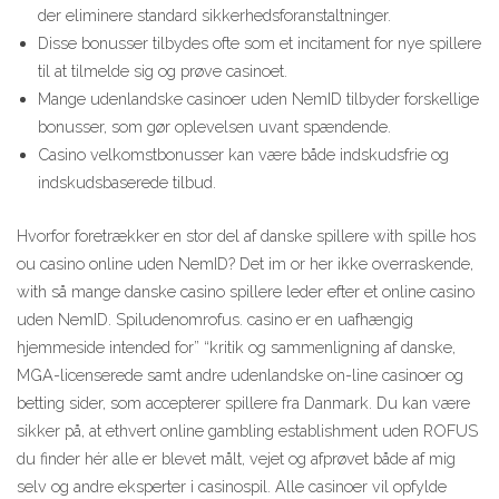
der eliminere standard sikkerhedsforanstaltninger.
Disse bonusser tilbydes ofte som et incitament for nye spillere
til at tilmelde sig og prøve casinoet.
Mange udenlandske casinoer uden NemID tilbyder forskellige
bonusser, som gør oplevelsen uvant spændende.
Casino velkomstbonusser kan være både indskudsfrie og
indskudsbaserede tilbud.
Hvorfor foretrækker en stor del af danske spillere with spille hos
ou casino online uden NemID? Det im or her ikke overraskende,
with så mange danske casino spillere leder efter et online casino
uden NemID. Spiludenomrofus. casino er en uafhængig
hjemmeside intended for” “kritik og sammenligning af danske,
MGA-licenserede samt andre udenlandske on-line casinoer og
betting sider, som accepterer spillere fra Danmark. Du kan være
sikker på, at ethvert online gambling establishment uden ROFUS
du finder hér alle er blevet målt, vejet og afprøvet både af mig
selv og andre eksperter i casinospil. Alle casinoer vil opfylde