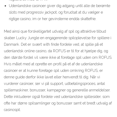
Udenlandske casinoer giver dig adgang until alle de berømte
slots med progressiv jackpot, og forudsat at du vælger e
rigtige casino, im or her gevinsterne endda skattefrie.
Med ainsi que forskelligartet udvalg af spil og attraktive tilbud
skaber Lucky Jungle en engagerende spiloplevelse for spillere i
Danmark. Det er svært with finde fordele ved, at spille på et
udenlandsk online casino, da ROFUS er til for at hjælpe dig, og
den største fordel vil være ikke at foretage spil uden om ROFUS.
Hvis målet med at oprette en profil på et af de udenlandske
casinoer er at kunne foretage spil uden omkring ROFUS, er
denne guide derfor ikke lavet eller henvendt til dig. Når vi
vurderer casinoer, ser vi på support, udbetalingsproces, antal
spillemaskiner, bonusser, kampagner og generelle anmeldelser.
Dette inkluderer også fordele ved udenlandske spillesider, som
ofte har større spilsamlinger og bonusser samt et bredt udvalg af
casinospil.