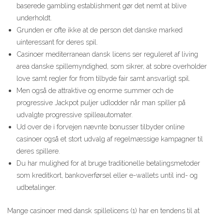
baserede gambling establishment gør det nemt at blive
underholdt.
Grunden er ofte ikke at de person det danske marked
uinteressant for deres spil.
Casinoer mediterranean dansk licens ser reguleret af living
area danske spillemyndighed, som sikrer, at sobre overholder
love samt regler for from tilbyde fair samt ansvarligt spil.
Men også de attraktive og enorme summer och de
progressive Jackpot puljer udlodder når man spiller på
udvalgte progressive spilleautomater.
Ud over de i forvejen nævnte bonusser tilbyder online
casinoer også et stort udvalg af regelmæssige kampagner til
deres spillere.
Du har mulighed for at bruge traditionelle betalingsmetoder
som kreditkort, bankoverførsel eller e-wallets until ind- og
udbetalinger.
Mange casinoer med dansk spillelicens (1) har en tendens til at