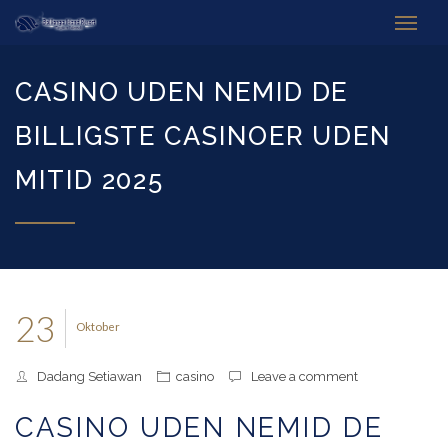
CASINO UDEN NEMID DE
BILLIGSTE CASINOER UDEN
MITID 2025
23
Oktober
Dadang Setiawan
casino
Leave a comment
CASINO UDEN NEMID DE