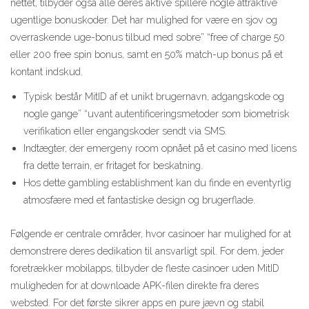
nettet, tilbyder også alle deres aktive spillere nogle attraktive
ugentlige bonuskoder. Det har mulighed for være en sjov og
overraskende uge-bonus tilbud med sobre” “free of charge 50
eller 200 free spin bonus, samt en 50% match-up bonus på et
kontant indskud.
Typisk består MitID af et unikt brugernavn, adgangskode og
nogle gange” “uvant autentificeringsmetoder som biometrisk
verifikation eller engangskoder sendt via SMS.
Indtægter, der emergeny room opnået på et casino med licens
fra dette terrain, er fritaget for beskatning.
Hos dette gambling establishment kan du finde en eventyrlig
atmosfære med et fantastiske design og brugerflade.
Følgende er centrale områder, hvor casinoer har mulighed for at
demonstrere deres dedikation til ansvarligt spil. For dem, jeder
foretrækker mobilapps, tilbyder de fleste casinoer uden MitID
muligheden for at downloade APK-filen direkte fra deres
websted. For det første sikrer apps en pure jævn og stabil