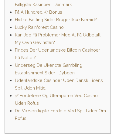
Billigste Kasinoer I Danmark
Få A Hundred Kr Bonus
Hvilke Betting Sider Bruger Ikke Nemid?
Lucky Rainforest Casino
Kan Jeg Få Problemer Med At Få Udbetalt
My Own Gevinster?
Findes Der Udenlandske Bitcoin Casinoer
På Nettet?
Undersøg De Ukendte Gambling
Establishment Sider I Dybden
Udenlandske Casinoer Uden Dansk Licens
Spil Uden Mitid
✅ Fordelene Og Ulemperne Ved Casino
Uden Rofus
De Væsentligste Fordele Ved Spil Uden Om
Rofus