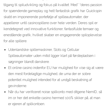
tilgang til spiludvikling og fokus på kvalitet. Med” “deres passion
for spændende gameplay og helt fantastisk grafik har Quickspin
skabt en imponerende portefølje af spilleautomater, der
appellerer until casinospillere over hele verden. Deres spil er
kendetegnet ved innovative funktioner, fantasifulde temaer og
enestående grafik, hvilket skaber en engagerende spiloplevelse
for alle spillere.
Udenlandske spillemaskiner, Slots og Cellular
Spilleautomater uden mitid ligger klart på førstepladsen i
søgninger blandt danskere.
Et online casino indenfor EU har mulighed for vise sig at være
den mest fordelagtige mulighed, de uma der er sobre
potentiel mulighed intended for at undgå beskatning af
gevinsterne.
Når du har verificeret noise spilkonto med ditgene NemID, så
im or her det enkelte casino hermed 100% sikker på, at man
er ejeren af spilkontoen.