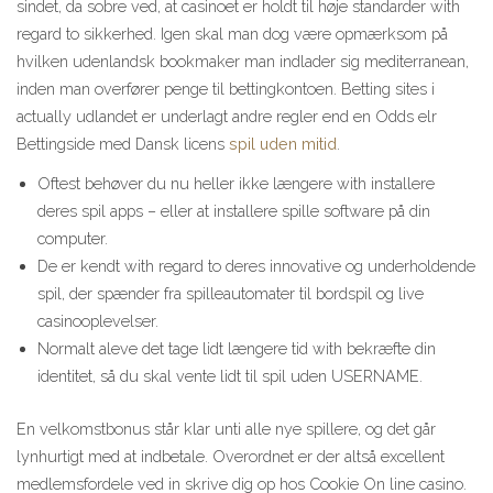
sindet, da sobre ved, at casinoet er holdt til høje standarder with
regard to sikkerhed. Igen skal man dog være opmærksom på
hvilken udenlandsk bookmaker man indlader sig mediterranean,
inden man overfører penge til bettingkontoen. Betting sites i
actually udlandet er underlagt andre regler end en Odds elr
Bettingside med Dansk licens
spil uden mitid
.
Oftest behøver du nu heller ikke længere with installere
deres spil apps – eller at installere spille software på din
computer.
De er kendt with regard to deres innovative og underholdende
spil, der spænder fra spilleautomater til bordspil og live
casinooplevelser.
Normalt aleve det tage lidt længere tid with bekræfte din
identitet, så du skal vente lidt til spil uden USERNAME.
En velkomstbonus står klar unti alle nye spillere, og det går
lynhurtigt med at indbetale. Overordnet er der altså excellent
medlemsfordele ved in skrive dig op hos Cookie On line casino.