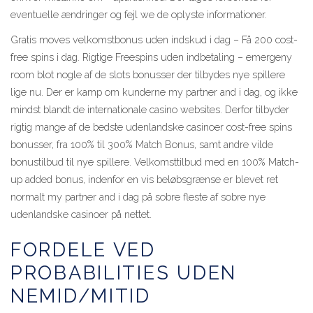
eventuelle ændringer og fejl we de oplyste informationer.
Gratis moves velkomstbonus uden indskud i dag – Få 200 cost-
free spins i dag. Rigtige Freespins uden indbetaling – emergeny
room blot nogle af de slots bonusser der tilbydes nye spillere
lige nu. Der er kamp om kunderne my partner and i dag, og ikke
mindst blandt de internationale casino websites. Derfor tilbyder
rigtig mange af de bedste udenlandske casinoer cost-free spins
bonusser, fra 100% til 300% Match Bonus, samt andre vilde
bonustilbud til nye spillere. Velkomsttilbud med en 100% Match-
up added bonus, indenfor en vis beløbsgrænse er blevet ret
normalt my partner and i dag på sobre fleste af sobre nye
udenlandske casinoer på nettet.
FORDELE VED
PROBABILITIES UDEN
NEMID/MITID