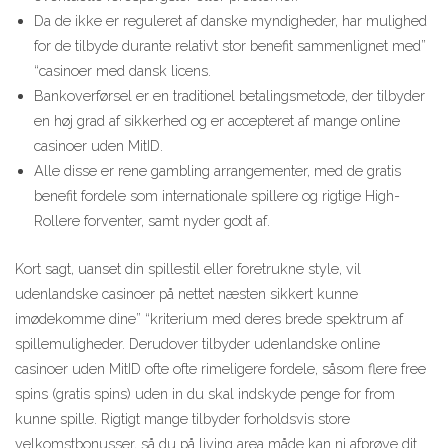
Da de ikke er reguleret af danske myndigheder, har mulighed
for de tilbyde durante relativt stor benefit sammenlignet med”
“casinoer med dansk licens.
Bankoverførsel er en traditionel betalingsmetode, der tilbyder
en høj grad af sikkerhed og er accepteret af mange online
casinoer uden MitID.
Alle disse er rene gambling arrangementer, med de gratis
benefit fordele som internationale spillere og rigtige High-
Rollere forventer, samt nyder godt af.
Kort sagt, uanset din spillestil eller foretrukne style, vil
udenlandske casinoer på nettet næsten sikkert kunne
imødekomme dine” “kriterium med deres brede spektrum af
spillemuligheder. Derudover tilbyder udenlandske online
casinoer uden MitID ofte ofte rimeligere fordele, såsom flere free
spins (gratis spins) uden in du skal indskyde penge for from
kunne spille. Rigtigt mange tilbyder forholdsvis store
velkomstbonusser, så du på living area måde kan ni afprøve dit