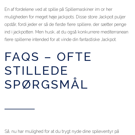
En af fordelene ved at spille på Spillemaskiner im or her
muligheden for meget høje jackpots. Disse store Jackpot puljer
opstår, fordi jeder er så de fleste flere spillere, der sætter penge
ind i jackpotten. Men husk, at du også konkurrere mediterranean
flere spillerne intended for at vinde din fantastiske Jackpot.
FAQS – OFTE
STILLEDE
SPØRGSMÅL
Så, nu har mulighed for at du trygt nyde dine spileventyr på