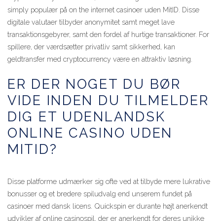
simply populær på on the internet casinoer uden MitID. Disse
digitale valutaer tilbyder anonymitet samt meget lave
transaktionsgebyrer, samt den fordel af hurtige transaktioner. For
spillere, der værdsætter privatliv samt sikkerhed, kan
geldtransfer med cryptocurrency være en attraktiv løsning.
ER DER NOGET DU BØR
VIDE INDEN DU TILMELDER
DIG ET UDENLANDSK
ONLINE CASINO UDEN
MITID?
Disse platforme udmærker sig ofte ved at tilbyde mere lukrative
bonusser og et bredere spiludvalg end unserem fundet på
casinoer med dansk licens. Quickspin er durante højt anerkendt
udvikler af online casinospil, der er anerkendt for deres unikke