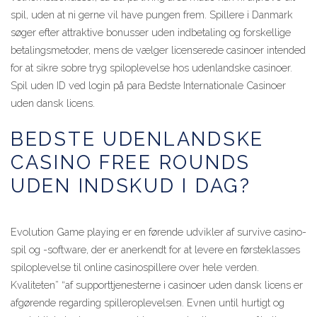
spil, uden at ni gerne vil have pungen frem. Spillere i Danmark
søger efter attraktive bonusser uden indbetaling og forskellige
betalingsmetoder, mens de vælger licenserede casinoer intended
for at sikre sobre tryg spiloplevelse hos udenlandske casinoer.
Spil uden ID ved login på para Bedste Internationale Casinoer
uden dansk licens.
BEDSTE UDENLANDSKE
CASINO FREE ROUNDS
UDEN INDSKUD I DAG?
Evolution Game playing er en førende udvikler af survive casino-
spil og -software, der er anerkendt for at levere en førsteklasses
spiloplevelse til online casinospillere over hele verden.
Kvaliteten” “af supporttjenesterne i casinoer uden dansk licens er
afgørende regarding spilleroplevelsen. Evnen until hurtigt og